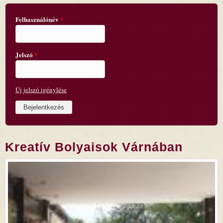
Felhasználónév
*
Jelszó
*
Új jelszó igénylése
Kreatív Bolyaisok Várnában