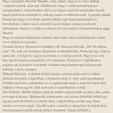
Négy országból érkeztek Várnába a dán, német, magyar és olasz diákok
valamint tanárok, akik arra vállalkoztak, hogy a természettudományos
tantárgyakhoz, történelemhez illetve az idegen nyelvek tanulásához kínált
tanulójátékokat teszteljék és szükség esetén továbbfejlesszék. A projekt sikerét
bizonyítja, hogy a beváltak mellett néhány saját fejlesztésű játékot is
bevethettek a várnai iskola németül tanuló diákjai számára rendezett
játéknapon, amelyet a találkozó résztvevői szerveztek és bonyolítottak le nagy
sikerrel.
Hogy ki milyen élményeket szerzett a hét során, arról tanúskodjanak a részt
vevő diákok beszámolói:
Csernák Dorina: Életem első repülése volt. Sokan kérdezték: „Na? És milyen
volt?” Én csak azt mondtam elképesztő és felejthetetlen. Pontosan úgy, mint az
egész hét. A bolgárok nagyon nyitottak és vendégszeretők. Nagyon jó volt.
Egy igazán hasznos kirándulás volt számomra. Tanultam is, fejlődtem is,
nagyon sok új barátot szereztem, valamint megismertem egy teljesen más
kultúrát, várost, országot.
Nádasdi Nikolett: A játékok közül nekem a szókincsfejlesztő és a táblás
játékok tetszettek a legjobban, a feladatok miatt is, mert sokat tanulhattam
belőlük nyelvtani szabályokat, és a csapattársak miatt is, mert két olyan dán
diákkal voltam együtt, akik kedvesek és segítőkészek voltak.
Frei Nathalie: Hétfőn érdekes játékok mellett megismertük az olasz, dán, német
és bolgár diákokat. Délutánunk kötetlenebb volt, hiszen felnőttek nélkül egy
úgynevezett Stadtrally-n vettünk részt, csoportokban néztük meg Várna
minden nevezetességét. A keddi napon a tanulás is megjelent, biológiával és
történelemmel foglalkoztunk játékos formában. Szerda délelőtt a