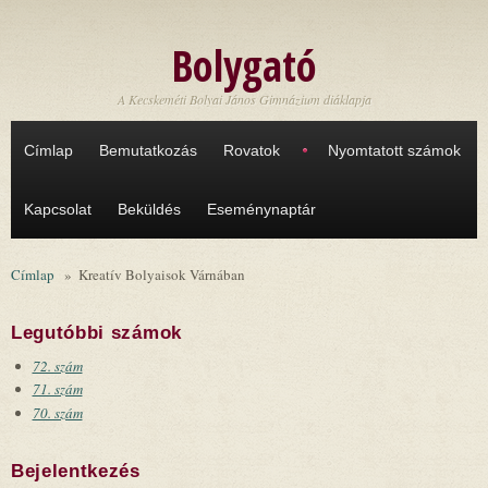
Ugrás a tartalomra
Bolygató
A Kecskeméti Bolyai János Gimnázium diáklapja
Címlap
Bemutatkozás
Rovatok
Nyomtatott számok
Kapcsolat
Beküldés
Eseménynaptár
Címlap
»
Kreatív Bolyaisok Várnában
Legutóbbi számok
72. szám
71. szám
70. szám
Bejelentkezés