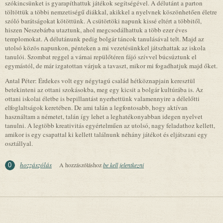
szókincsünket is gyarapíthattuk játékok segítségével. A délutánt a parton
töltöttük a többi nemzetiségű diákkal, akikkel a nyelvnek köszönhetően életre
szóló barátságokat kötöttünk. A csütörtöki napunk kissé eltért a többitől,
hiszen Neszebárba utaztunk, ahol megcsodálhattuk a több ezer éves
templomokat. A délutánunk pedig bolgár táncok tanulásával telt. Majd az
utolsó közös napunkon, pénteken a mi vezetésünkkel játszhattak az iskola
tanulói. Szombat reggel a várnai repülőtéren fájó szívvel búcsúztunk el
egymástól, de már izgatottan várjuk a tavaszt, mikor mi fogadhatjuk majd őket.
Antal Péter: Érdekes volt egy négytagú család hétköznapjain keresztül
betekinteni az ottani szokásokba, meg egy kicsit a bolgár kultúrába is. Az
ottani iskolai életbe is bepillantást nyerhettünk valamennyire a délelőtti
elfoglaltságok keretében. De ami talán a legfontosabb, hogy aktívan
használtam a németet, talán így lehet a leghatékonyabban idegen nyelvet
tanulni. A legtöbb kreativitás egyértelműen az utolsó, nagy feladathoz kellett,
amikor is egy csapattal ki kellett találnunk néhány játékot és eljátszani egy
osztállyal.
hozzászólás
A hozzászóláshoz
be kell jelentkezni
0